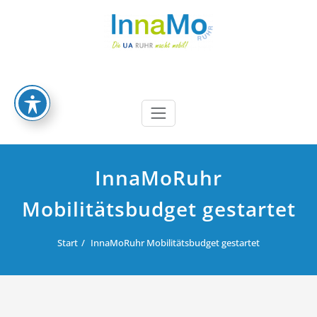
Zum
Inhalt
springen
InnaMoRuhr
Die UA Ruhr macht mobil
InnaMoRuhr
Mobilitätsbudget gestartet
Start
InnaMoRuhr Mobilitätsbudget gestartet