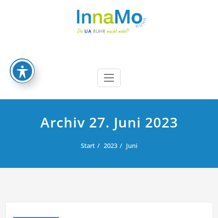
Zum
Inhalt
springen
InnaMoRuhr
Die UA Ruhr macht mobil
Archiv 27. Juni 2023
Start
2023
Juni