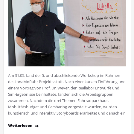
Am 31.05. fand der 5. und abschließende Workshop im Rahmen
des InnaMoRuhr Projekts statt. Nach einer kurzen Einführung und
einem Vortrag von Prof. Dr. Weyer, der Reallabor Entwürfe und
Sim-Ergebnisse beinhaltete, fanden sich die Arbeitsgruppen
zusammen. Nachdem die drei Themen Fahrradparkhaus,
Mobilitätsbudget und Carsharing vorgestellt wurden, wurden
künstlerisch und interaktiv Storyboards erarbeitet und danach ein
Weiterlesen