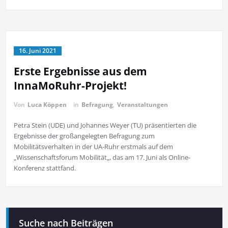
16. Juni 2021
Erste Ergebnisse aus dem
InnaMoRuhr-Projekt!
Von
Luca Köppen
in
Befragung
,
Veranstaltungen
Petra Stein (UDE) und Johannes Weyer (TU) präsentierten die
Ergebnisse der großangelegten Befragung zum
Mobilitätsverhalten in der UA-Ruhr erstmals auf dem
„Wissenschaftsforum Mobilität„, das am 17. Juni als Online-
Konferenz stattfand.
Suche nach Beiträgen