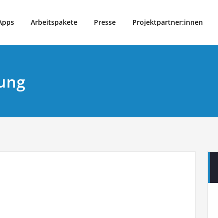
 mobil
uhr
Apps
Arbeitspakete
Presse
Projektpartner:innen
gung